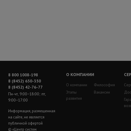
О КОМПАНИИ
СЕ
8 800 1008-198
8 (8452) 650-350
О компании
Философия
Сер
8 (8452) 42-76-77
Этапы
Вакансии
Дос
Пн-чт, 9:00−18:00; пт,
развития
Гар
9:00−17:00
воз
Информация, размещенная
на сайте, не является
публичной офертой
© «Центр систем