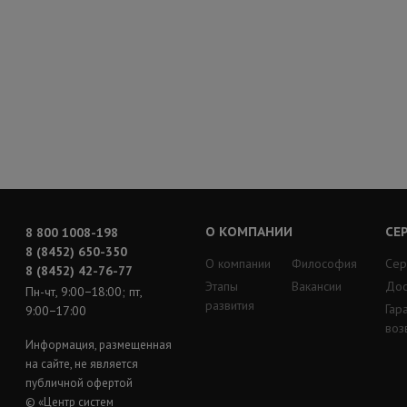
О КОМПАНИИ
СЕ
8 800 1008-198
8 (8452) 650-350
О компании
Философия
Сер
8 (8452) 42-76-77
Этапы
Вакансии
Дос
Пн-чт, 9:00−18:00; пт,
развития
Гар
9:00−17:00
воз
Информация, размещенная
на сайте, не является
публичной офертой
© «Центр систем