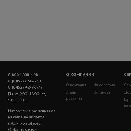
О КОМПАНИИ
СЕ
8 800 1008-198
8 (8452) 650-350
О компании
Философия
Сер
8 (8452) 42-76-77
Этапы
Вакансии
Дос
Пн-чт, 9:00−18:00; пт,
развития
Гар
9:00−17:00
воз
Информация, размещенная
на сайте, не является
публичной офертой
© «Центр систем