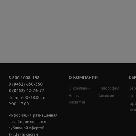
О КОМПАНИИ
СЕ
8 800 1008-198
8 (8452) 650-350
О компании
Философия
Сер
8 (8452) 42-76-77
Этапы
Вакансии
Дос
Пн-чт, 9:00−18:00; пт,
развития
Гар
9:00−17:00
воз
Информация, размещенная
на сайте, не является
публичной офертой
© «Центр систем