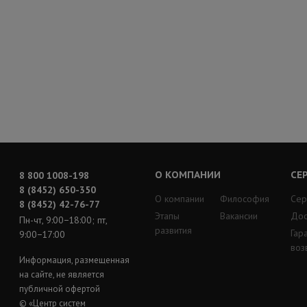
О КОМПАНИИ
СЕ
8 800 1008-198
8 (8452) 650-350
О компании
Философия
Сер
8 (8452) 42-76-77
Этапы
Вакансии
Дос
Пн-чт, 9:00−18:00; пт,
развития
Гар
9:00−17:00
воз
Информация, размещенная
на сайте, не является
публичной офертой
© «Центр систем