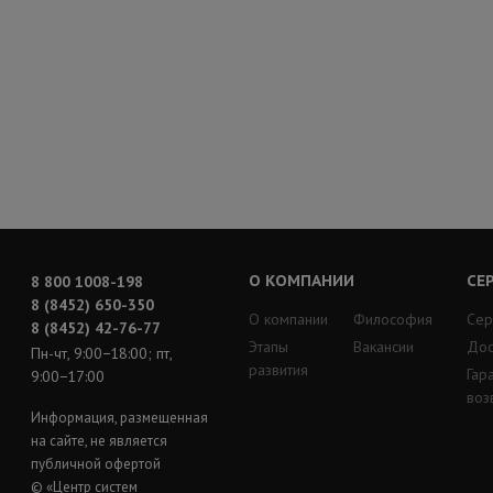
О КОМПАНИИ
СЕ
8 800 1008-198
8 (8452) 650-350
О компании
Философия
Сер
8 (8452) 42-76-77
Этапы
Вакансии
Дос
Пн-чт, 9:00−18:00; пт,
развития
Гар
9:00−17:00
воз
Информация, размещенная
на сайте, не является
публичной офертой
© «Центр систем