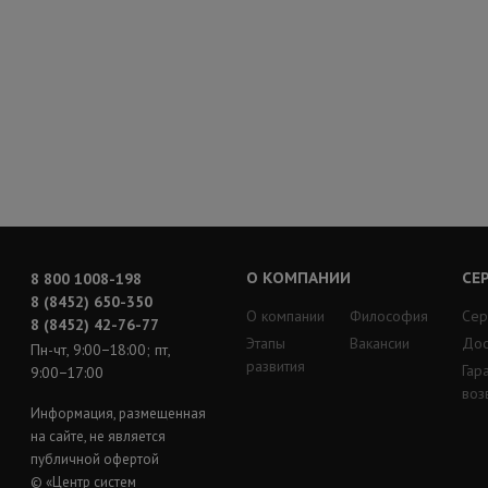
О КОМПАНИИ
СЕ
8 800 1008-198
8 (8452) 650-350
О компании
Философия
Сер
8 (8452) 42-76-77
Этапы
Вакансии
Дос
Пн-чт, 9:00−18:00; пт,
развития
Гар
9:00−17:00
воз
Информация, размещенная
на сайте, не является
публичной офертой
© «Центр систем