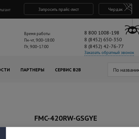
Запросить прайс-лист
Чердак
льтант
8 800 1008-198
Время работы
8 (8452) 650-350
Пн-чт, 9:00−18:00
8 (8452) 42-76-77
Пт, 9:00−17:00
Заказать обратный звонок
По названи
ОСТИ
ПАРТНЕРЫ
СЕРВИС B2B
FMC-420RW-GSGYE
Артикул: F01U012787