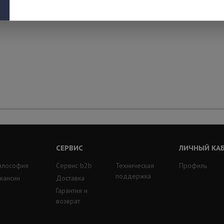
СЕРВИС
ЛИЧНЫЙ КА
илософия
Сервис b2b
Техническая
Профиль
поддержка
кансии
Доставка
Гарантия и
возврат