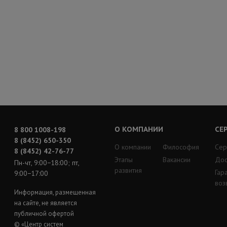
О КОМПАНИИ
СЕ
8 800 1008-198
8 (8452) 650-350
О компании
Философия
Сер
8 (8452) 42-76-77
Этапы
Вакансии
Дос
Пн-чт, 9:00−18:00; пт,
развития
Гар
9:00−17:00
воз
Информация, размещенная
на сайте, не является
публичной офертой
© «Центр систем