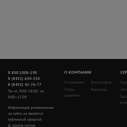
О КОМПАНИИ
СЕ
8 800 1008-198
8 (8452) 650-350
О компании
Философия
Сер
8 (8452) 42-76-77
Этапы
Вакансии
Дос
Пн-чт, 9:00−18:00; пт,
развития
Гар
9:00−17:00
воз
Информация, размещенная
на сайте, не является
публичной офертой
© «Центр систем