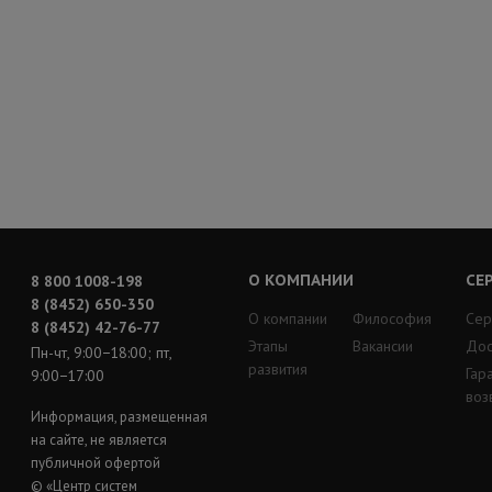
О КОМПАНИИ
СЕ
8 800 1008-198
8 (8452) 650-350
О компании
Философия
Сер
8 (8452) 42-76-77
Этапы
Вакансии
Дос
Пн-чт, 9:00−18:00; пт,
развития
Гар
9:00−17:00
воз
Информация, размещенная
на сайте, не является
публичной офертой
© «Центр систем