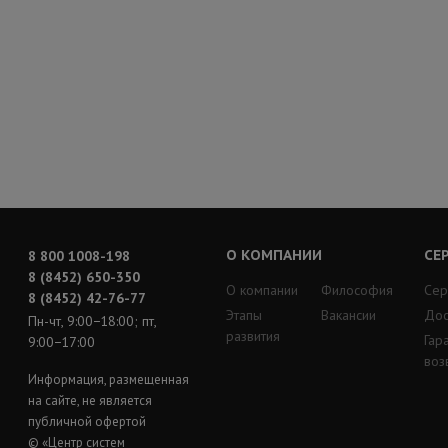
О КОМПАНИИ
СЕ
8 800 1008-198
8 (8452) 650-350
О компании
Философия
Сер
8 (8452) 42-76-77
Этапы
Вакансии
Дос
Пн-чт, 9:00−18:00; пт,
развития
Гар
9:00−17:00
воз
Информация, размещенная
на сайте, не является
публичной офертой
© «Центр систем