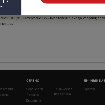
фейсы: TCP/IP; интерфейсы считывателей: 4 входа Wiegand; тр
 металл.
СЕРВИС
ЛИЧНЫЙ КА
илософия
Сервис b2b
Техническая
Профиль
поддержка
кансии
Доставка
Гарантия и