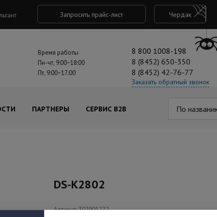
Запросить прайс-лист
Чердак
льтант
8 800 1008-198
Время работы
8 (8452) 650-350
Пн-чт, 9:00−18:00
8 (8452) 42-76-77
Пт, 9:00−17:00
Заказать обратный звонок
По названи
ОСТИ
ПАРТНЕРЫ
СЕРВИС B2B
DS-K2802
Артикул: 302901272