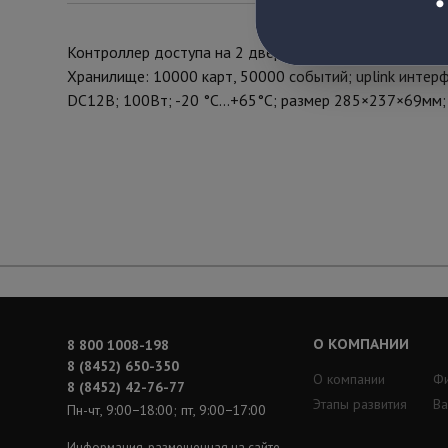
Контроллер доступа на 2 двери
Хранилище: 10000 карт, 50000 событий; uplink интер
DC12В; 100Вт; -20 °C...+65°C; размер 285×237×69мм;
О КОМПАНИИ
8 800 1008-198
8 (8452) 650-350
О компании
Ф
8 (8452) 42-76-77
Этапы развития
Ва
Пн-чт, 9:00−18:00; пт, 9:00−17:00
Информация, размещенная на сайте,