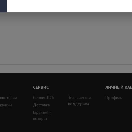
СЕРВИС
ЛИЧНЫЙ КА
илософия
Сервис b2b
Техническая
Профиль
поддержка
кансии
Доставка
Гарантия и
возврат