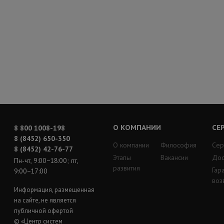
О КОМПАНИИ
СЕ
8 800 1008-198
8 (8452) 650-350
О компании
Философия
Сер
8 (8452) 42-76-77
Этапы
Вакансии
Дос
Пн-чт, 9:00−18:00; пт,
развития
Гар
9:00−17:00
воз
Информация, размещенная
на сайте, не является
публичной офертой
© «Центр систем