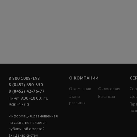
О КОМПАНИИ
СЕ
8 800 1008-198
8 (8452) 650-350
О компании
Философия
Сер
8 (8452) 42-76-77
Этапы
Вакансии
Дос
Пн-чт, 9:00−18:00; пт,
развития
Гар
9:00−17:00
воз
Информация, размещенная
на сайте, не является
публичной офертой
© «Центр систем