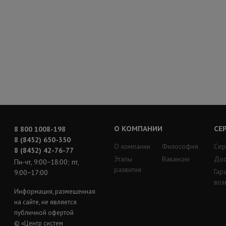
О КОМПАНИИ
СЕ
8 800 1008-198
8 (8452) 650-350
О компании
Философия
Сер
8 (8452) 42-76-77
Этапы
Вакансии
Дос
Пн-чт, 9:00−18:00; пт,
развития
Гар
9:00−17:00
воз
Информация, размещенная
на сайте, не является
публичной офертой
© «Центр систем