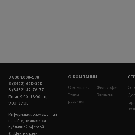
О КОМПАНИИ
СЕ
8 800 1008-198
8 (8452) 650-350
О компании
Философия
Сер
8 (8452) 42-76-77
Этапы
Вакансии
Дос
Пн-чт, 9:00−18:00; пт,
развития
Гар
9:00−17:00
воз
Информация, размещенная
на сайте, не является
публичной офертой
© «Центр систем