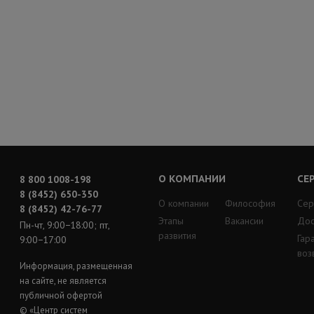
О КОМПАНИИ
СЕ
8 800 1008-198
8 (8452) 650-350
О компании
Философия
Сер
8 (8452) 42-76-77
Этапы
Вакансии
Дос
Пн-чт, 9:00−18:00; пт,
развития
Гар
9:00−17:00
воз
Информация, размещенная
на сайте, не является
публичной офертой
© «Центр систем