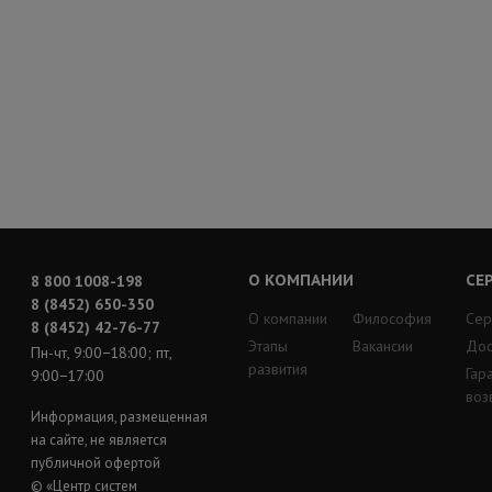
О КОМПАНИИ
СЕ
8 800 1008-198
8 (8452) 650-350
О компании
Философия
Сер
8 (8452) 42-76-77
Этапы
Вакансии
Дос
Пн-чт, 9:00−18:00; пт,
развития
Гар
9:00−17:00
воз
Информация, размещенная
на сайте, не является
публичной офертой
© «Центр систем