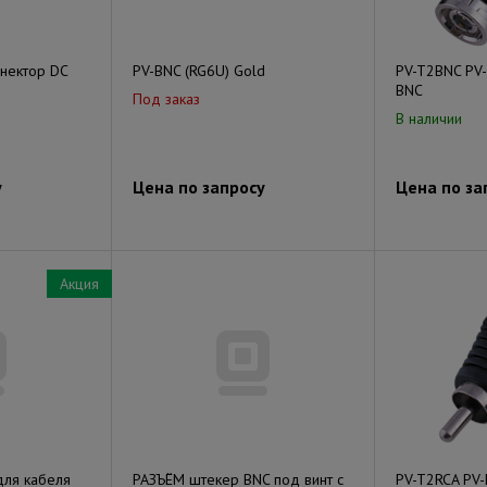
ннектор DC
PV-BNC (RG6U) Gold
PV-T2BNC PV-
BNC
Под заказ
В наличии
у
Цена по запросу
Цена по за
Акция
для кабеля
РАЗЪЁМ штекер BNC под винт с
PV-T2RCA PV-