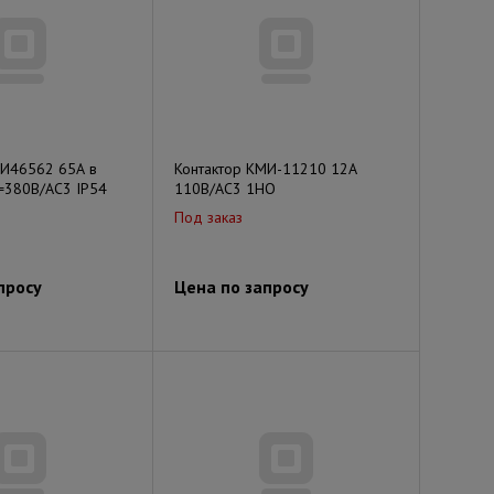
МИ46562 65А в
Контактор КМИ-11210 12А
=380В/АС3 IP54
110В/АС3 1НО
Под заказ
просу
Цена по запросу