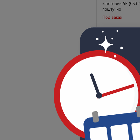
категории 5Е (CS3
поштучно
Под заказ
Цена по запрос
ITK Разъём RJ12 U
кабеля кат.3, 6P6C
Под заказ