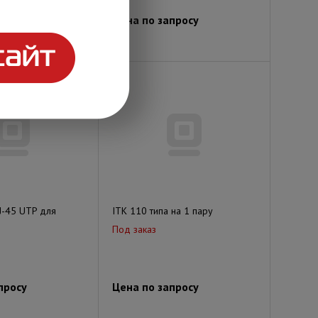
просу
Цена по запросу
J-45 UTP для
ITK 110 типа на 1 пару
Под заказ
просу
Цена по запросу