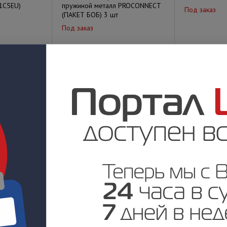
-1C5EU)
пружиной металл PROCONNECT
Под заказ
(ПАКЕТ БОБ) 3 шт
Под заказ
у
Цена по запросу
Цена по за
TP для
ITK Разъём RJ-45 FTP для
ITK Разъём R
кабеля кат.5Е
кабеля вита
Под заказ
Под заказ