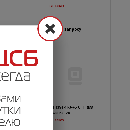
Под заказ
просу
Цена по запросу
J-45 FTP для
ITK Разъём RJ-45 UTP для
я пара ШПД
кабеля кат.5E
Под заказ