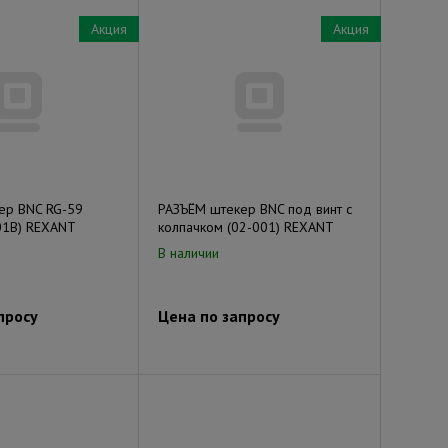
Акция
Акция
ер BNC RG-59
РАЗЪЁМ штекер BNC под винт с
01B) REXANT
колпачком (02-001) REXANT
В наличии
просу
Цена по запросу