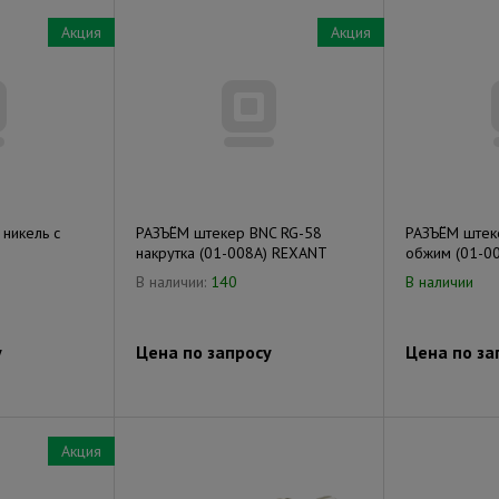
Акция
Акция
никель c
РАЗЪЁМ штекер BNC RG-58
РАЗЪЁМ штек
накрутка (01-008A) REXANT
обжим (01-0
В наличии:
140
В наличии
у
Цена по запросу
Цена по за
Акция