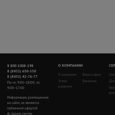
О КОМПАНИИ
СЕ
8 800 1008-198
8 (8452) 650-350
О компании
Философия
Сер
8 (8452) 42-76-77
Этапы
Вакансии
Дос
Пн-чт, 9:00−18:00; пт,
развития
Гар
9:00−17:00
воз
Информация, размещенная
на сайте, не является
публичной офертой
© «Центр систем