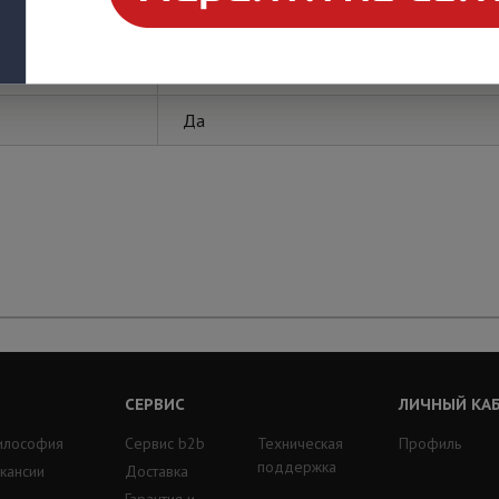
REXANT
Да
СЕРВИС
ЛИЧНЫЙ КА
илософия
Сервис b2b
Техническая
Профиль
поддержка
кансии
Доставка