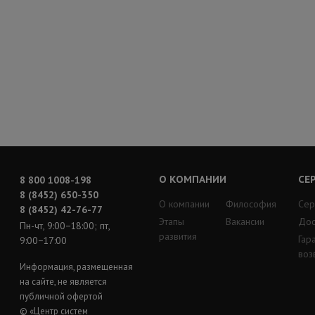
О КОМПАНИИ
СЕ
8 800 1008-198
8 (8452) 650-350
О компании
Философия
Сер
8 (8452) 42-76-77
Этапы
Вакансии
Дос
Пн-чт, 9:00−18:00; пт,
развития
Гар
9:00−17:00
воз
Информация, размещенная
на сайте, не является
публичной офертой
© «Центр систем