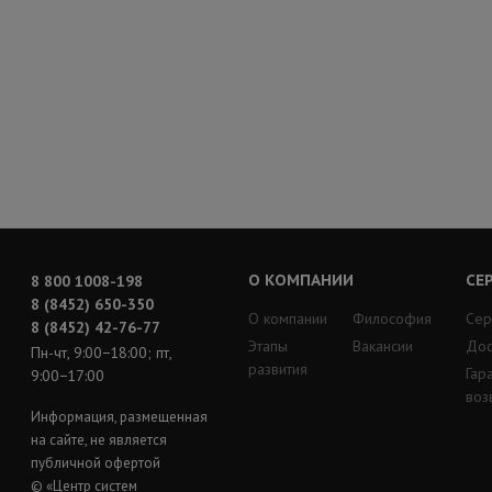
О КОМПАНИИ
СЕ
8 800 1008-198
8 (8452) 650-350
О компании
Философия
Сер
8 (8452) 42-76-77
Этапы
Вакансии
Дос
Пн-чт, 9:00−18:00; пт,
развития
Гар
9:00−17:00
воз
Информация, размещенная
на сайте, не является
публичной офертой
© «Центр систем