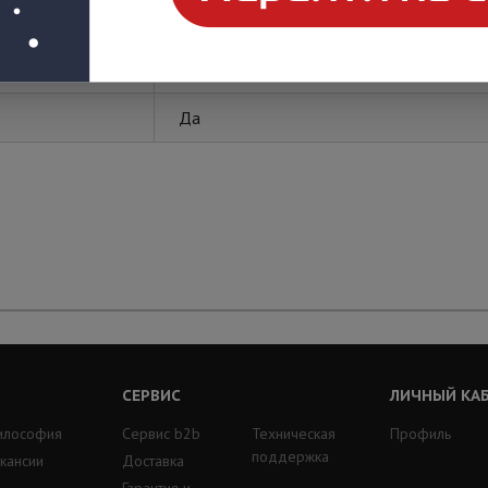
SDS group
Да
СЕРВИС
ЛИЧНЫЙ КА
илософия
Сервис b2b
Техническая
Профиль
поддержка
кансии
Доставка