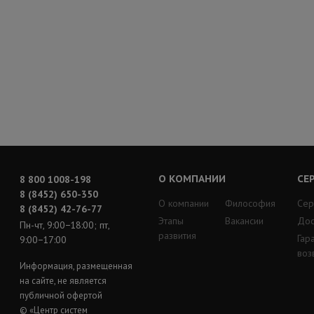
О КОМПАНИИ
СЕ
8 800 1008-198
8 (8452) 650-350
О компании
Философия
Сер
8 (8452) 42-76-77
Этапы
Вакансии
Дос
Пн-чт, 9:00−18:00; пт,
развития
Гар
9:00−17:00
воз
Информация, размещенная
на сайте, не является
публичной офертой
© «Центр систем