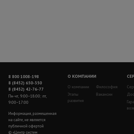
О КОМПАНИИ
СЕ
8 800 1008-198
8 (8452) 650-350
О компании
Философия
Сер
8 (8452) 42-76-77
Этапы
Вакансии
Дос
Пн-чт, 9:00−18:00; пт,
развития
Гар
9:00−17:00
воз
Информация, размещенная
на сайте, не является
публичной офертой
© «Центр систем