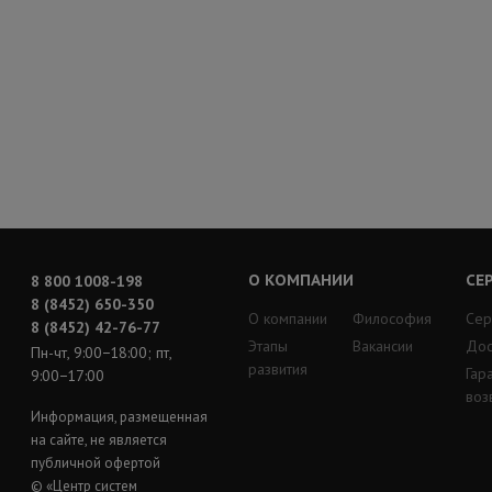
О КОМПАНИИ
СЕ
8 800 1008-198
8 (8452) 650-350
О компании
Философия
Сер
8 (8452) 42-76-77
Этапы
Вакансии
Дос
Пн-чт, 9:00−18:00; пт,
развития
Гар
9:00−17:00
воз
Информация, размещенная
на сайте, не является
публичной офертой
© «Центр систем