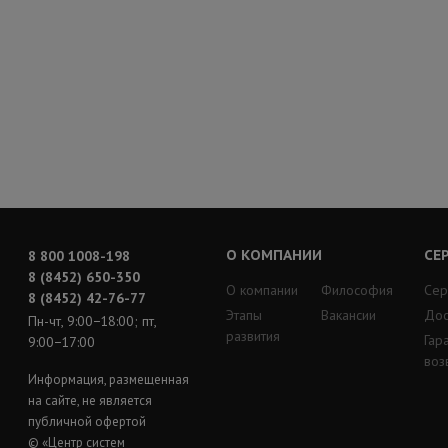
О КОМПАНИИ
СЕ
8 800 1008-198
8 (8452) 650-350
О компании
Философия
Сер
8 (8452) 42-76-77
Этапы
Вакансии
Дос
Пн-чт, 9:00−18:00; пт,
развития
Гар
9:00−17:00
воз
Информация, размещенная
на сайте, не является
публичной офертой
© «Центр систем