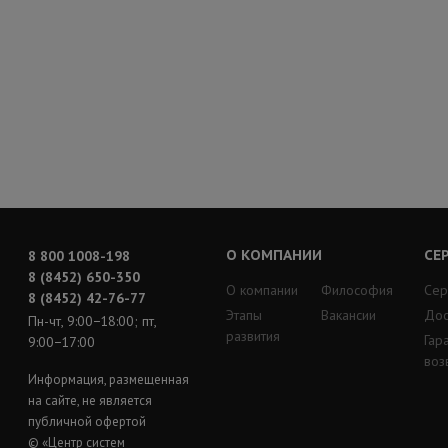
О КОМПАНИИ
СЕ
8 800 1008-198
8 (8452) 650-350
О компании
Философия
Сер
8 (8452) 42-76-77
Этапы
Вакансии
Дос
Пн-чт, 9:00−18:00; пт,
развития
Гар
9:00−17:00
воз
Информация, размещенная
на сайте, не является
публичной офертой
© «Центр систем