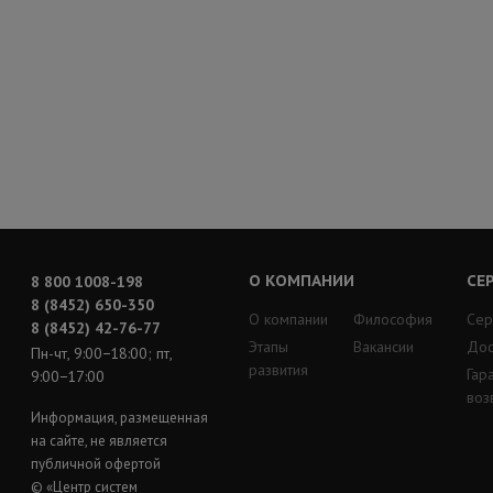
О КОМПАНИИ
СЕ
8 800 1008-198
8 (8452) 650-350
О компании
Философия
Сер
8 (8452) 42-76-77
Этапы
Вакансии
Дос
Пн-чт, 9:00−18:00; пт,
развития
Гар
9:00−17:00
воз
Информация, размещенная
на сайте, не является
публичной офертой
© «Центр систем