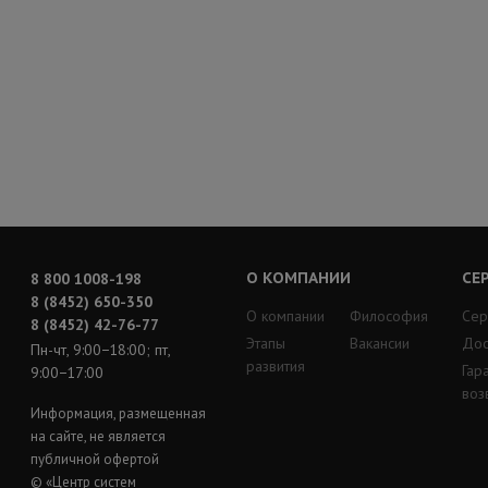
О КОМПАНИИ
СЕ
8 800 1008-198
8 (8452) 650-350
О компании
Философия
Сер
8 (8452) 42-76-77
Этапы
Вакансии
Дос
Пн-чт, 9:00−18:00; пт,
развития
Гар
9:00−17:00
воз
Информация, размещенная
на сайте, не является
публичной офертой
© «Центр систем