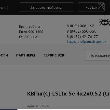
Запросить прайс-лист
Чердак
льтант
8 800 1008-198
Время работы
8 (8452) 650-350
Пн-чт, 9:00−18:00
8 (8452) 42-76-77
Пт, 9:00−17:00
Заказать обратный звонок
По названи
ОСТИ
ПАРТНЕРЫ
СЕРВИС B2B
КВПнг(С)-LSLTx-5е 4х2х0,52 (С
Артикул: 235746