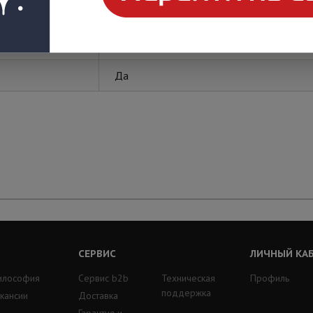
Спецкабель
Да
СЕРВИС
ЛИЧНЫЙ КА
илософия
Сервис b2b
Техническая
Профиль
поддержка
кансии
Доставка