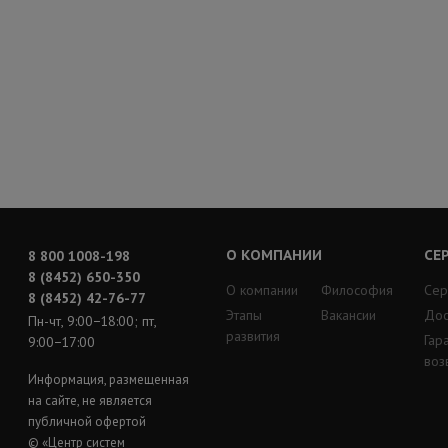
О КОМПАНИИ
СЕ
8 800 1008-198
8 (8452) 650-350
О компании
Философия
Сер
8 (8452) 42-76-77
Этапы
Вакансии
Дос
Пн-чт, 9:00−18:00; пт,
развития
Гар
9:00−17:00
воз
Информация, размещенная
на сайте, не является
публичной офертой
© «Центр систем