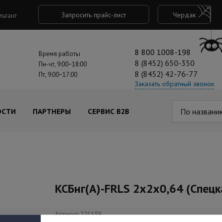
Запросить прайс-лист
Чердак
льтант
8 800 1008-198
Время работы
8 (8452) 650-350
Пн-чт, 9:00−18:00
8 (8452) 42-76-77
Пт, 9:00−17:00
Заказать обратный звонок
По названи
ОСТИ
ПАРТНЕРЫ
СЕРВИС B2B
КСБнг(А)-FRLS 2х2х0,64 (Спецк
Артикул: 221539