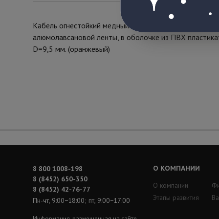
Кабель огнестойкий медный однопроволочный 2х2х0,6
алюмолавсановой ленты, в оболочке из ПВХ пластика
D=9,5 мм. (оранжевый)
О КОМПАНИИ
8 800 1008-198
8 (8452) 650-350
О компании
Ф
8 (8452) 42-76-77
Этапы развития
Ва
Пн-чт, 9:00−18:00; пт, 9:00−17:00
Информация, размещенная на сайте,