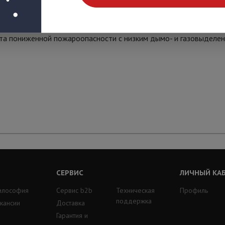
4мм с изоляцией из огнестойкой кремнийорганической резины,
та пониженной пожароопасности с низким дымо- и газовыделен
СЕРВИС
ЛИЧНЫЙ КА
илософия
Сервис b2b
Техническая
Профиль
поддержка
кансии
Доставка
Гарантия и