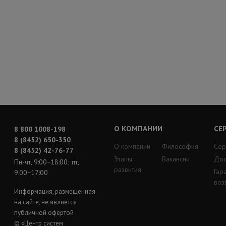
О КОМПАНИИ
СЕ
8 800 1008-198
8 (8452) 650-350
О компании
Философия
Сер
8 (8452) 42-76-77
Этапы
Вакансии
Дос
Пн-чт, 9:00−18:00; пт,
развития
Гар
9:00−17:00
воз
Информация, размещенная
на сайте, не является
публичной офертой
© «Центр систем