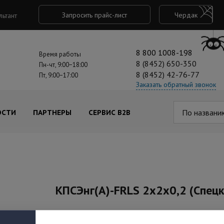
Запросить прайс-лист
Чердак
льтант
8 800 1008-198
Время работы
8 (8452) 650-350
Пн-чт, 9:00−18:00
8 (8452) 42-76-77
Пт, 9:00−17:00
Заказать обратный звонок
По названи
ОСТИ
ПАРТНЕРЫ
СЕРВИС B2B
КПСЭнг(А)-FRLS 2х2х0,2 (Спец
Артикул: 263168