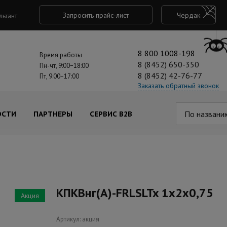
Запросить прайс-лист
Чердак
льтант
8 800 1008-198
Время работы
8 (8452) 650-350
Пн-чт, 9:00−18:00
8 (8452) 42-76-77
Пт, 9:00−17:00
Заказать обратный звонок
По названи
ОСТИ
ПАРТНЕРЫ
СЕРВИС B2B
КПКВнг(А)-FRLSLTx 1х2х0,75
Акция
Артикул: акция