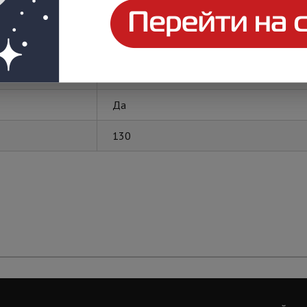
СПКБ
Да
Да
130