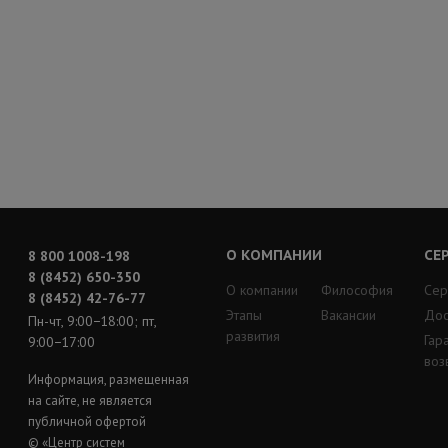
О КОМПАНИИ
СЕ
8 800 1008-198
8 (8452) 650-350
О компании
Философия
Сер
8 (8452) 42-76-77
Этапы
Вакансии
Дос
Пн-чт, 9:00−18:00; пт,
развития
Гар
9:00−17:00
воз
Информация, размещенная
на сайте, не является
публичной офертой
© «Центр систем