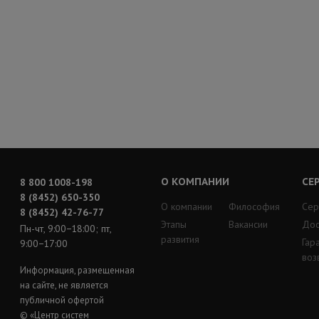
О КОМПАНИИ
СЕ
8 800 1008-198
8 (8452) 650-350
О компании
Философия
Сер
8 (8452) 42-76-77
Этапы
Вакансии
Дос
Пн-чт, 9:00−18:00; пт,
развития
Гар
9:00−17:00
воз
Информация, размещенная
на сайте, не является
публичной офертой
© «Центр систем