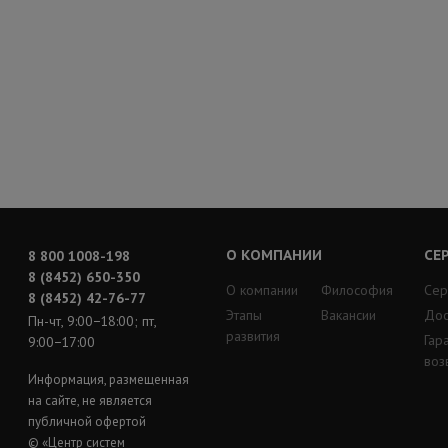
О КОМПАНИИ
СЕ
8 800 1008-198
8 (8452) 650-350
О компании
Философия
Сер
8 (8452) 42-76-77
Этапы
Вакансии
Дос
Пн-чт, 9:00−18:00; пт,
развития
Гар
9:00−17:00
воз
Информация, размещенная
на сайте, не является
публичной офертой
© «Центр систем