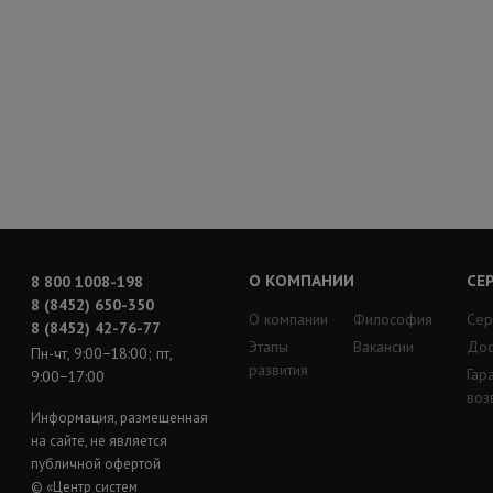
О КОМПАНИИ
СЕ
8 800 1008-198
8 (8452) 650-350
О компании
Философия
Сер
8 (8452) 42-76-77
Этапы
Вакансии
Дос
Пн-чт, 9:00−18:00; пт,
развития
Гар
9:00−17:00
воз
Информация, размещенная
на сайте, не является
публичной офертой
© «Центр систем