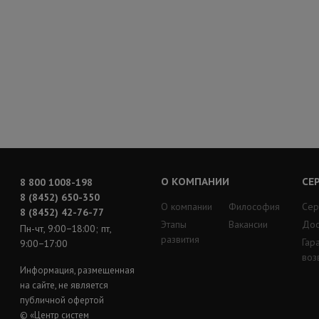
О КОМПАНИИ
СЕ
8 800 1008-198
8 (8452) 650-350
О компании
Философия
Сер
8 (8452) 42-76-77
Этапы
Вакансии
Дос
Пн-чт, 9:00−18:00; пт,
развития
Гар
9:00−17:00
воз
Информация, размещенная
на сайте, не является
публичной офертой
© «Центр систем