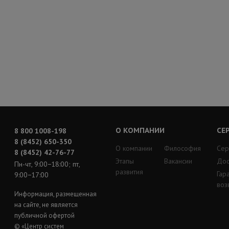
О КОМПАНИИ
СЕ
8 800 1008-198
8 (8452) 650-350
О компании
Философия
Сер
8 (8452) 42-76-77
Этапы
Вакансии
Дос
Пн-чт, 9:00−18:00; пт,
развития
Гар
9:00−17:00
воз
Информация, размещенная
на сайте, не является
публичной офертой
© «Центр систем