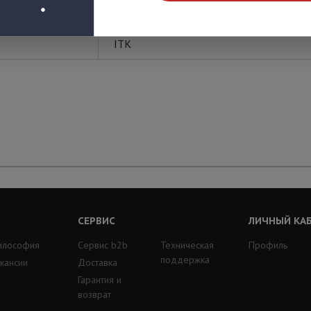
ITK
СЕРВИС
ЛИЧНЫЙ КА
илософия
Сервис b2b
Техническая
Профиль
поддержка
кансии
Доставка
Гарантия и
возврат