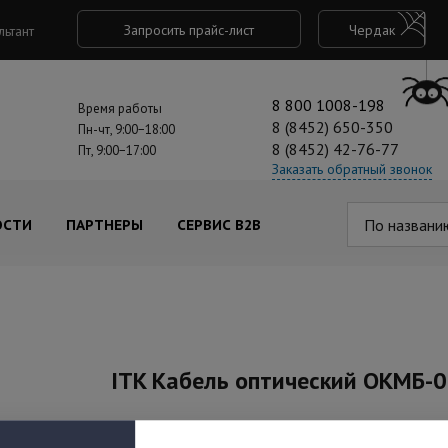
Запросить прайс-лист
Чердак
льтант
8 800 1008-198
Время работы
8 (8452) 650-350
Пн-чт, 9:00−18:00
8 (8452) 42-76-77
Пт, 9:00−17:00
Заказать обратный звонок
По названи
ОСТИ
ПАРТНЕРЫ
СЕРВИС B2B
ITK Кабель оптический ОКМБ-0
Артикул: FOC6201-U-IO08-TD-HF