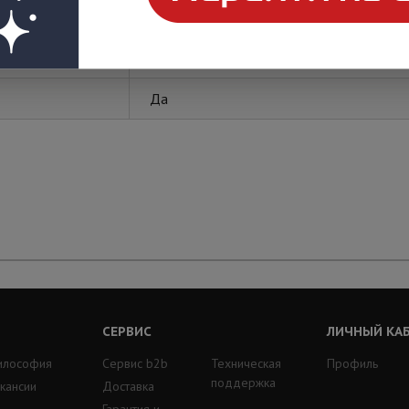
ITK
Да
СЕРВИС
ЛИЧНЫЙ КА
илософия
Сервис b2b
Техническая
Профиль
поддержка
кансии
Доставка