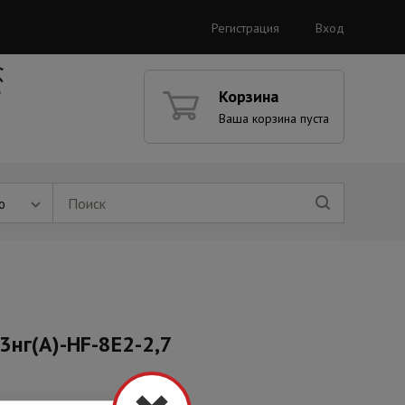
Регистрация
Вход
Корзина
Ваша корзина пуста
ю
3нг(А)-HF-8Е2-2,7