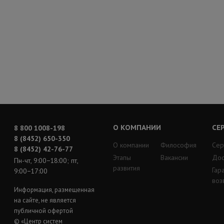
О КОМПАНИИ
СЕ
8 800 1008-198
8 (8452) 650-350
О компании
Философия
Сер
8 (8452) 42-76-77
Этапы
Вакансии
Дос
Пн-чт, 9:00−18:00; пт,
развития
Гар
9:00−17:00
воз
Информация, размещенная
на сайте, не является
публичной офертой
© «Центр систем