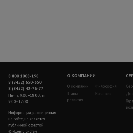
О КОМПАНИИ
СЕ
8 800 1008-198
8 (8452) 650-350
О компании
Философия
Сер
8 (8452) 42-76-77
Этапы
Вакансии
Дос
Пн-чт, 9:00−18:00; пт,
развития
Гар
9:00−17:00
воз
Информация, размещенная
на сайте, не является
публичной офертой
© «Центр систем