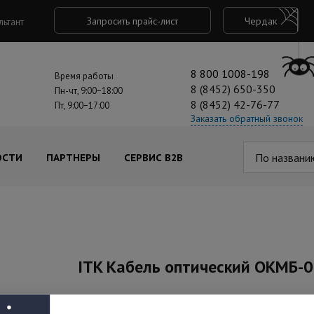
Запросить прайс-лист
Чердак
льтант
8 800 1008-198
Время работы
8 (8452) 650-350
Пн-чт, 9:00−18:00
8 (8452) 42-76-77
Пт, 9:00−17:00
Заказать обратный звонок
По названи
ОСТИ
ПАРТНЕРЫ
СЕРВИС B2B
ITK Кабель оптический ОКМБ-0
Артикул: FOC5003-U-IO08-FL-HF